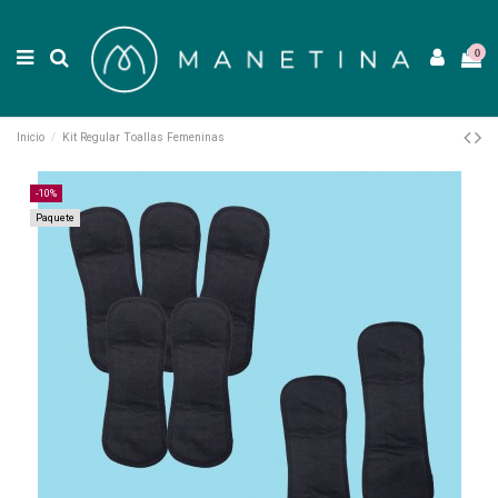
0
Inicio
Kit Regular Toallas Femeninas
-10%
Paquete