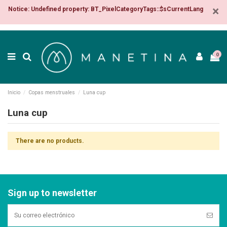
×
Notice: Undefined property: BT_PixelCategoryTags::$sCurrentLang
0
Inicio
Copas menstruales
Luna cup
Luna cup
There are no products.
Sign up to newsletter