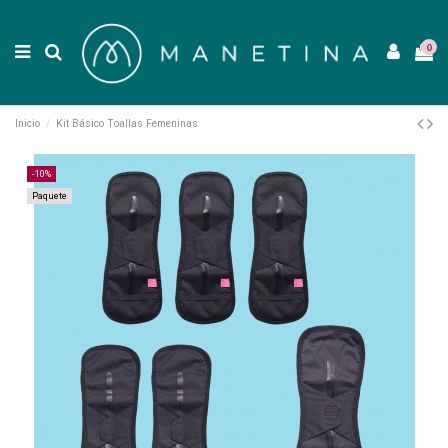
0
Inicio
Kit Básico Toallas Femeninas
-10%
Paquete