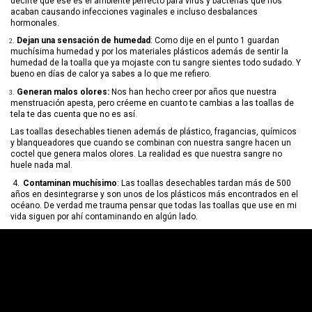
decirte que ese es el ambiente perfecto para virus y bacterias que nos
acaban causando infecciones vaginales e incluso desbalances
hormonales.
.
Dejan una sensación de humedad
: Como dije en el punto 1 guardan
2.
muchísima humedad y por los materiales plásticos además de sentir la
humedad de la toalla que ya mojaste con tu sangre sientes todo sudado. Y
bueno en días de calor ya sabes a lo que me refiero.
.
Generan malos olores:
Nos han hecho creer por años que nuestra
3.
menstruación apesta, pero créeme en cuanto te cambias a las toallas de
tela te das cuenta que no es así.
Las toallas desechables tienen además de plástico, fragancias, químicos
y blanqueadores que cuando se combinan con nuestra sangre hacen un
coctel que genera malos olores. La realidad es que nuestra sangre no
huele nada mal.
4.
Contaminan muchísimo
: Las toallas desechables tardan más de 500
años en desintegrarse y son unos de los plásticos más encontrados en el
océano. De verdad me trauma pensar que todas las toallas que use en mi
vida siguen por ahí contaminando en algún lado.