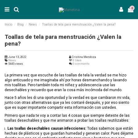
0
Inicio
Blog
News
Toallas de tela para menstruación ¿Valen la pena?
Toallas de tela para menstruación ¿Valen la
pena?
June 13, 2022
Cristina Mendoza
News
0
likes
5445 views
0 comments
La primera vez que escuche de las toallas de tela la verdad se me hizo
algo anticuado y me imaginaba ahí por horas desmanchando y lavando
mis toallitas. Pero también toda mi niñez y adolescencia use las
desechables y recuerdo que eran la cosa más incómoda del mundo.
Hace 5 años les di una oportunidad y la verdad es que cambiaron mi vida,
junto con otras alternativas que ya les contaré después, y por eso siento
que es super importante compartir esta información con ustedes.
Primero que nada te voy a contar las 4 cosas que siempre deteste de las
toallas desechables y que me animaron a probar las toallas reutilizables:
.
Las toallas desechables causan infecciones:
Todas sabemos que están
1.
hechas de plásticos y que guardan humedad y generan calor. Pues déjame