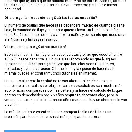
de atrás que ayuda a que se adhiera más
y no se esté moviendo, además
las alitas quedan super justas
para evitar moverse y brindarte mayor
seguridad.
Otra pregunta frecuente es ¿Cuántas toallas necesito?
El número de toallas que necesitas dependerá mucho de cuantos días te
baje, la cantidad de flujo y que tanto quieras lavar. Un kit básico serían
unas 8 a 9 toallas combinando varios tamaños y pensando que uses unas
2 a 4 diarias y las vayas lavando.
Y lo mas importate
¿Cuánto cuestan?
Eso varia muchísimo, hay unas super baratas y otras que cuestan entre
100-200 pesos cada toalla. Lo que si te recomiendo es que busques
opciones de calidad para garantizar que las telas sean resistentes,
cómodas y de alta duración. O también hay la opción de hacerlas tu
misma, puedes encontrar muchos tutoriales en internet.
En cuanto al ahorro la verdad no te vas ahorrar miles de pesos por
cambiarte a las toallas de tela, las toallas desechables son mucho más
económicas comparadas con las de tela y si haces el cálculo de lo que
gastas en desechables por 5-6 años seguro te ahorraras algo, pero la
verdad siendo un periodo de tantos años aunque si hay un ahorro, ni lo vas
a sentir.
Lo más importante es entender que comprar toallas de tela es una
inversión para tu salud menstrual más que para tu cartera.