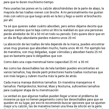
para que te duren muchísimo tiempo.
Para usarlas las pones en tu calzón abrochándolas de la parte de abajo, la
mayoría de las toallas vienen con broche. A mi personalmente me gustan
más con velcro ya que luego ando en la bici y llego a sentir el brochecito
por ahí.
Ya sé que quieres saber cuánto absorben, pero antes déjame decirte que
aunque sientes que te baja como un litro la realidad es que una personas
pierde alrededor de 30 a 50 ml en todo su periodo. Esto quiere decir que en
un día de flujo abundante pierdes máximo unos 20 ml.
La absorción de las toallas de tela depende de la marca, puedes encontrar
unas muy gruesas que absorben mucho, hasta unos 40 ml. Por ejemplo las
de manetina, son muy delgadas, super cómodas y absorben hasta 25 ml.
que es bastante para lo delgaditas que son.
Como dato una copa menstrual tiene capacidad 25 ml. a 30 ml.
Asi como las desechables las de tela también puedes encontrarlas en
varios tamaños, hay desde panti protectores hasta toallas nocturnas que
son más largas y cubren mucha más la parte de atrás.
Cada marca maneja distintos tamaños. En manetina manejamos 4
tamaños: Pantiprotector, Normal, Maxi y Nocturna, suficientes tamaños
para cualquier etapa de tu menstruación.
La verdad es que algunas toallas pueden llegar a tener el problema de
moverse ya que no tienen pegamento como las desechables para que se
queden en su lugar, por eso te recomiendo buscar opciones que se ajusten
mejor a tu calzón, las de manetina tienen una línea de silicón en la parte