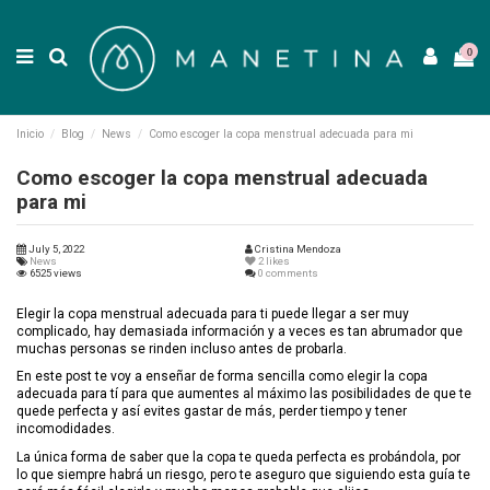
0
Inicio
Blog
News
Como escoger la copa menstrual adecuada para mi
Como escoger la copa menstrual adecuada
para mi
July 5, 2022
Cristina Mendoza
News
2
likes
6525 views
0 comments
Elegir la copa menstrual adecuada para ti puede llegar a ser muy
complicado, hay demasiada información y a veces es tan abrumador que
muchas personas se rinden incluso antes de probarla.
En este post te voy a enseñar de forma sencilla como elegir la copa
adecuada para tí para que aumentes al máximo las posibilidades de que te
quede perfecta y así evites gastar de más, perder tiempo y tener
incomodidades.
La única forma de saber que la copa te queda perfecta es probándola, por
lo que siempre habrá un riesgo, pero te aseguro que siguiendo esta guía te