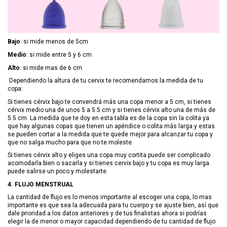
Bajo
: si mide menos de 5cm
Medio
: si mide entre 5 y 6 cm
Alto
: si mide mas de 6 cm
Dependiendo la altura de tu cervix te recomendamos la medida de tu
copa:
Si tienes cérvix bajo te convendrá más una copa menor a 5 cm, si tienes
cérvix medio una de unos 5 a 5.5 cm y si tienes cérvix alto una de más de
5.5 cm. La medida que te doy en esta tabla es de la copa sin la colita ya
que hay algunas copas que tienen un apéndice o colita más larga y estas
se pueden cortar a la medida que te quede mejor para alcanzar tu copa y
que no salga mucho para que no te moleste.
Si tienes cérvix alto y eliges una copa muy cortita puede ser complicado
acomodarla bien o sacarla y si tienes cervix bajo y tu copa es muy larga
puede salirse un poco y molestarte.
4. FLUJO MENSTRUAL
La cantidad de flujo es lo menos importante al escoger una copa, lo mas
importante es que sea la adecuada para tu cuerpo y se ajuste bien, así que
dale prioridad a los datos anteriores y de tus finalistas ahora si podrías
elegir la de menor o mayor capacidad dependiendo de tu cantidad de flujo