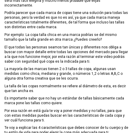
será más fácil elegirla y mucho menos probable que elijas
incorrectamente.
Podría parecer que cada marca de copas tiene una solución para todas las
personas, pero la verdad es que no es así, ya que cada marca maneja
características totalmente diferentes, de tal forma que incluso las tallas
son distintas entre cada marca.
Por ejemplo: La copa talla chica en una marca podrías se del mismo
tamaño que la talla grande en otra marca ¿Puedes creerlo?
El que todas las personas seamos tan únicas y diferentes nos obliga a
buscar con mayor detalle entre todas las opciones del mercado para llegar
a la que nos funcione mejor, por esta razón al terminar este video podrás
saber con seguridad qué copa es la indicada para ti.
La mayoría de las marcas tienen 2 o 3 tallas de copa, algunas usan
medidas como chica, mediana y grande, o números 1,2 o letras A,B,C o
alguna otra forma creativa que se les ocurra.
La talla de las copas normalmente se refiere al diámetro de esta, es decir
que tan ancha es.
Es importante saber que no hay un estándar de tallas básicamente cada
marca pone las tallas como quiere.
Por esa razón en está guía te voy a poner medidas y no tallas, para que
con estas medidas puedas buscar en las características de cada copa y
ver cuál funciona para ti.
Te voy a explicar las 4 características que debes conocer de tu cuerpo y de
tu estilo de vida para poder elegir la copa más adecuada para ti: