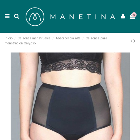
0
Inicio
Calzones menstruales
Absorbencia alta
Calzones para
menstración Calypso