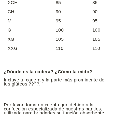
XCH
85
85
CH
90
90
M
95
95
G
100
100
XG
105
105
XXG
110
110
¿Dónde es la cadera? ¿Cómo la mido?
Incluye tu cadera y la parte más prominente de
tus glúteos ????.
Por favor, toma en cuenta que debido a la
confección especializada de nuestras panties,
utilizada para brindarles su función absorbente,