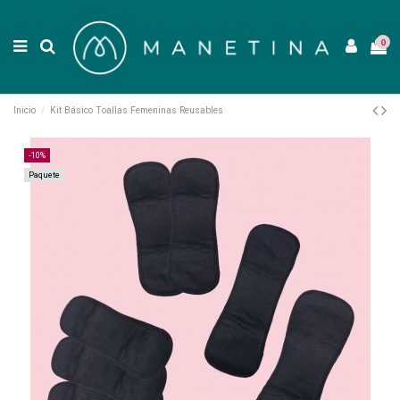
0
Inicio
Kit Básico Toallas Femeninas Reusables
-10%
Paquete