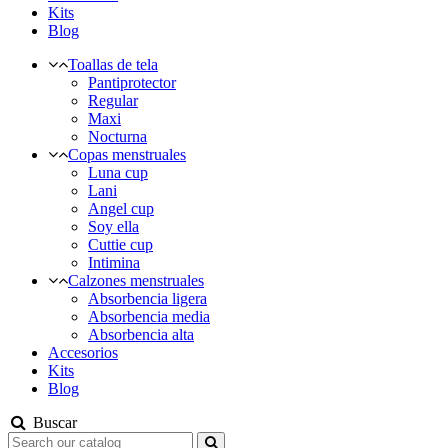
Kits
Blog
Toallas de tela
Pantiprotector
Regular
Maxi
Nocturna
Copas menstruales
Luna cup
Lani
Angel cup
Soy ella
Cuttie cup
Intimina
Calzones menstruales
Absorbencia ligera
Absorbencia media
Absorbencia alta
Accesorios
Kits
Blog
Buscar